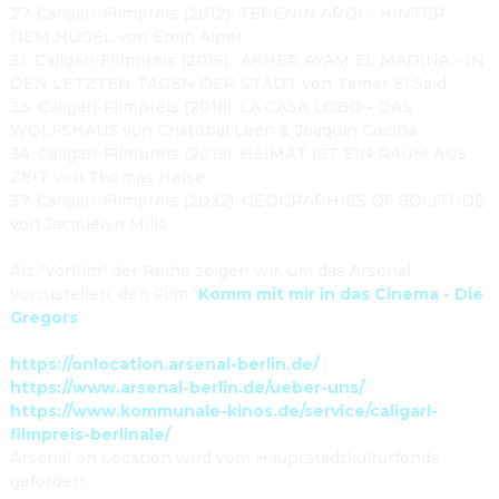
27. Caligari-Filmpreis (2012): TEPENIN ARDI - HINTER 
DEM HÜGEL von Emin Alper

31. Caligari-Filmpreis (2016):  AKHER AYAM EL MADINA - IN 
DEN LETZTEN TAGEN DER STADT von Tamer El Said

33. Caligari-Filmpreis (2018): LA CASA LOBO - DAS 
WOLFSHAUS von Cristóbal León & Joaquín Cociña
34. Caligari-Filmpreis (2019): HEIMAT IST EIN RAUM AUS 
ZEIT von Thomas Heise

37. Caligari-Filmpreis (2022): GEOGRAPHIES OF SOLITUDE 
von Jacquelyn Mills

Als "Vorfilm" der Reihe zeigen wir, um das Arsenal 
vorzustellen, den Film "
Komm mit mir in das Cinema - Die 
Gregors
"

https://onlocation.arsenal-berlin.de/
 | 
https://www.arsenal-berlin.de/ueber-uns/
https://www.kommunale-kinos.de/service/caligari-
filmpreis-berlinale/
Arsenal on Location wird vom Hauptstadtkulturfonds 
gefördert.