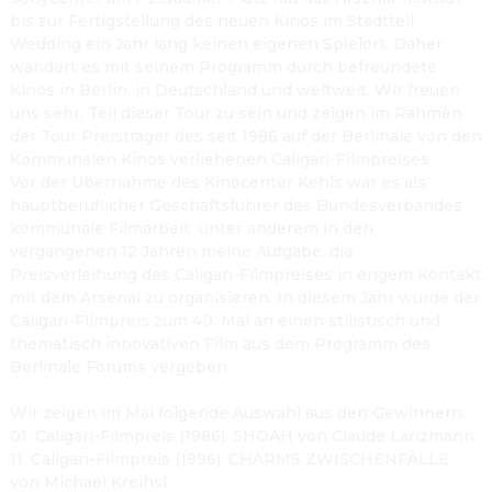
bis zur Fertigstellung des neuen Kinos im Stadtteil 
Wedding ein Jahr lang keinen eigenen Spielort. Daher 
wandert es mit seinem Programm durch befreundete 
Kinos in Berlin, in Deutschland und weltweit. Wir freuen 
uns sehr, Teil dieser Tour zu sein und zeigen im Rahmen 
der Tour Preisträger des seit 1986 auf der Berlinale von den 
Kommunalen Kinos verliehenen Caligari-Filmpreises.

Vor der Übernahme des Kinocenter Kehls war es als 
hauptberuflicher Geschäftsführer des Bundesverbandes 
kommunale Filmarbeit  unter anderem in den 
vergangenen 12 Jahren meine Aufgabe, die 
Preisverleihung des Caligari-Filmpreises in engem Kontakt 
mit dem Arsenal zu organisieren. In diesem Jahr wurde der 
Caligari-Filmpreis zum 40. Mal an einen stilistisch und 
thematisch innovativen Film aus dem Programm des 
Berlinale Forums
 vergeben.

Wir zeigen im Mai folgende Auswahl aus den Gewinnern:

​01. Caligari-Filmpreis (1986): SHOAH von Claude Lanzmann

11. Caligari-Filmpreis (1996): CHARMS ZWISCHENFÄLLE 
von Michael Kreihsl
