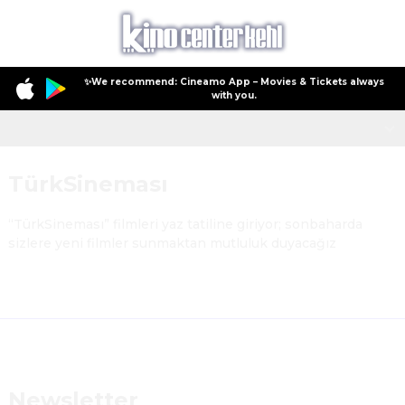
✨We recommend: Cineamo App – Movies & Tickets always
with you.
TürkSineması
TürkSineması
Newsletter
“TürkSineması” filmleri yaz tatiline giriyor; sonbaharda 
Arsenal on Location
sizlere yeni filmler sunmaktan mutluluk duyacağız
Kinogutscheine
Newsletter